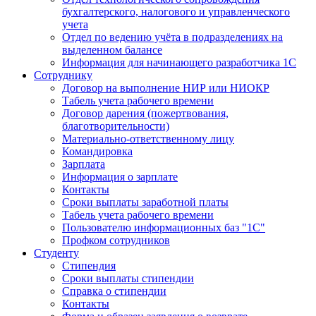
бухгалтерского, налогового и управленческого
учета
Отдел по ведению учёта в подразделениях на
выделенном балансе
Информация для начинающего разработчика 1С
Сотруднику
Договор на выполнение НИР или НИОКР
Табель учета рабочего времени
Договор дарения (пожертвования,
благотворительности)
Материально-ответственному лицу
Командировка
Зарплата
Информация о зарплате
Контакты
Сроки выплаты заработной платы
Табель учета рабочего времени
Пользователю информационных баз "1С"
Профком сотрудников
Студенту
Стипендия
Сроки выплаты стипендии
Справка о стипендии
Контакты