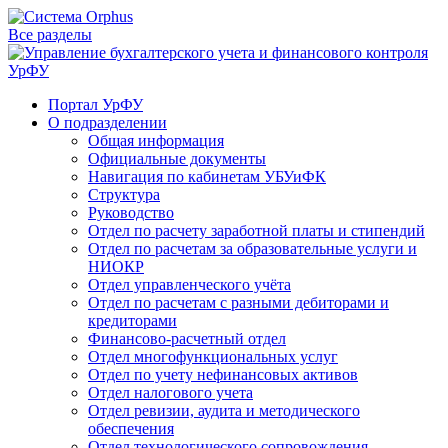
Все разделы
Портал УрФУ
О подразделении
Общая информация
Официальные документы
Навигация по кабинетам УБУиФК
Структура
Руководство
Отдел по расчету заработной платы и стипендий
Отдел по расчетам за образовательные услуги и
НИОКР
Отдел управленческого учёта
Отдел по расчетам с разными дебиторами и
кредиторами
Финансово-расчетный отдел
Отдел многофункциональных услуг
Отдел по учету нефинансовых активов
Отдел налогового учета
Отдел ревизии, аудита и методического
обеспечения
Отдел технологического сопровождения