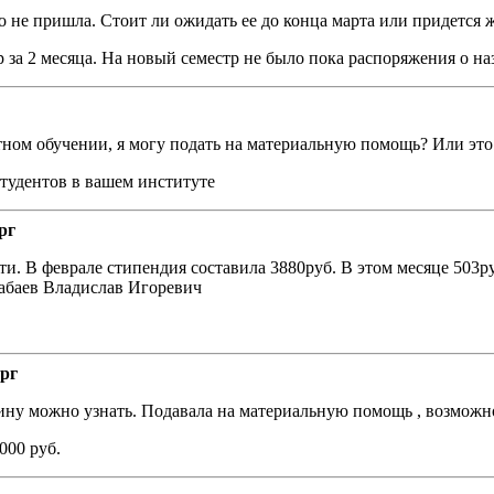
 не пришла. Стоит ли ожидать ее до конца марта или придется 
за 2 месяца. На новый семестр не было пока распоряжения о на
тном обучении, я могу подать на материальную помощь? Или это 
студентов в вашем институте
рг
 В феврале стипендия составила 3880руб. В этом месяце 503руб
баев Владислав Игоревич
ург
чину можно узнать. Подавала на материальную помощь , возможн
000 руб.