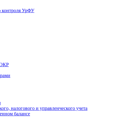
ИОКР
орами
я
ого, налогового и управленческого учета
ленном балансе