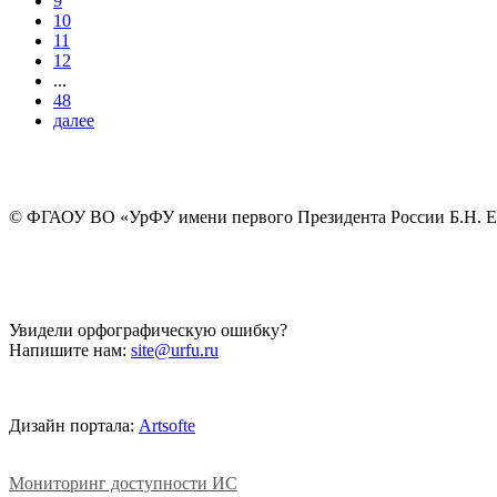
9
10
11
12
...
48
далее
©
ФГАОУ ВО «УрФУ имени первого Президента России Б.Н. 
Увидели орфографическую ошибку?
Напишите нам:
site@urfu.ru
Дизайн портала:
Artsofte
Мониторинг доступности ИС