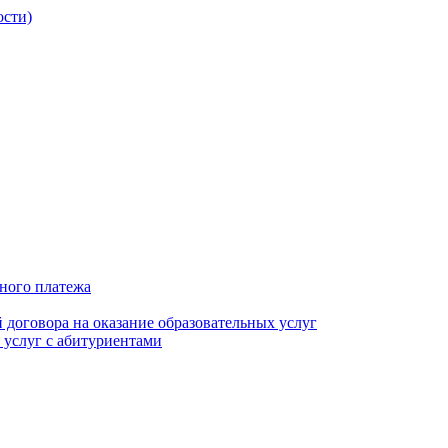
ости)
ьного платежа
 договора на оказание образовательных услуг
 услуг с абитуриентами