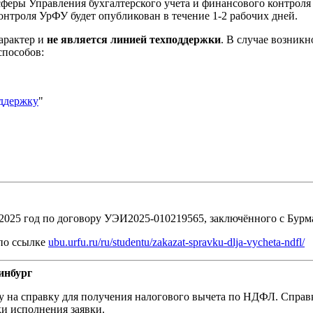
сферы Управления бухгалтерского учета и финансового контрол
онтроля УрФУ будет опубликован в течение 1-2 рабочих дней.
арактер и
не является линией техподдержки
. В случае возник
способов:
оддержку
"
 2025 год по договору УЭИ2025-010219565, заключённого с Бур
по ссылке
ubu.urfu.ru/ru/studentu/zakazat-spravku-dlja-vycheta-ndfl/
инбург
ку на справку для получения налогового вычета по НДФЛ. Справ
и исполнения заявки.