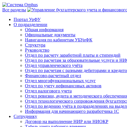
Все разделы
Портал УрФУ
О подразделении
Общая информация
Официальные документы
Навигация по кабинетам УБУиФК
Структура
Руководство
Отдел по расчету заработной платы и стипендий
Отдел по расчетам за образовательные услуги и Н
Отдел управленческого учёта
Отдел по расчетам с разными дебиторами и кредит
Финансово-расчетный отдел
Отдел многофункциональных услуг
Отдел по учету нефинансовых активов
Отдел налогового учета
Отдел ревизии, аудита и методического обеспечени
Отдел технологического сопровождения бухгалтерск
Отдел по ведению учёта в подразделениях на выде
Информация для начинающего разработчика 1С
Сотруднику
Договор на выполнение НИР или НИОКР
Табель учета рабочего времени