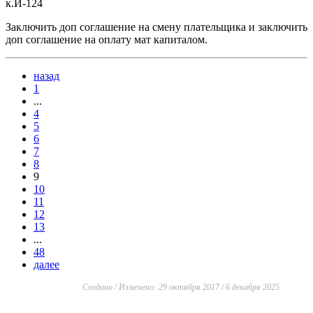
к.И-124
Заключить доп соглашение на смену плательщика и заключить
доп соглашение на оплату мат капиталом.
назад
1
...
4
5
6
7
8
9
10
11
12
13
...
48
далее
Создано / Изменено: 29 октября 2017 / 6 декабря 2025