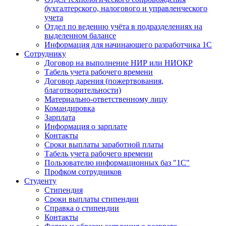
бухгалтерского, налогового и управленческого
учета
Отдел по ведению учёта в подразделениях на
выделенном балансе
Информация для начинающего разработчика 1С
Сотруднику
Договор на выполнение НИР или НИОКР
Табель учета рабочего времени
Договор дарения (пожертвования,
благотворительности)
Материально-ответственному лицу
Командировка
Зарплата
Информация о зарплате
Контакты
Сроки выплаты заработной платы
Табель учета рабочего времени
Пользователю информационных баз "1С"
Профком сотрудников
Студенту
Стипендия
Сроки выплаты стипендии
Справка о стипендии
Контакты