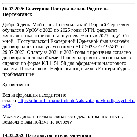
16.03.2026 Екатерина Поступальская, Родитель,
Нефтеюганск
Добрый день. Мой сын - Поступальский Георгий Сергеевич
обучался в УрФУ с 2023 по 2025 годы (УГИ, факультет -
журналистика, отчислен за неуспеваемость в 2025 году). Со
мной - Поступальской Екатериной Юрьевной был заключён
договор на платные услуги номер УГИ2023-010192467 от
29.07.2023. Оплату за 2024 и 2025 годы я произвела согласно
договора в полном объеме. Прошу направить алгоритм заказа
справки по форме КД 1151158 для оформления налогового
вычета. Проживаю в г.Нефтеюганск, выезд в Екатеринбург -
проблематичен.
Здравствуйте.
Вся информация находится по
ссылке
https://ubu.urfu.ru/ru/studentu/zakazat-spravku-dlja-vycheta-
ndfl/
Можете дополнительно связаться с деканатом института,
возможно вам пойдут на встречу
14.03.2026 Наталья, родитель, заречный