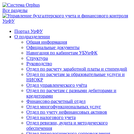
Все разделы
Портал УрФУ
О подразделении
Общая информация
Официальные документы
Навигация по кабинетам УБУиФК
Структура
Руководство
Отдел по расчету заработной платы и стипендий
Отдел по расчетам за образовательные услуги и
НИОКР
Отдел управленческого учёта
Отдел по расчетам с разными дебиторами и
кредиторами
Финансово-расчетный отдел
Отдел многофункциональных услуг
Отдел по учету нефинансовых активов
Отдел налогового учета
Отдел ревизии, аудита и методического
обеспечения
Отдел технологического сопровождения