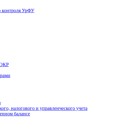
ИОКР
орами
я
ого, налогового и управленческого учета
ленном балансе