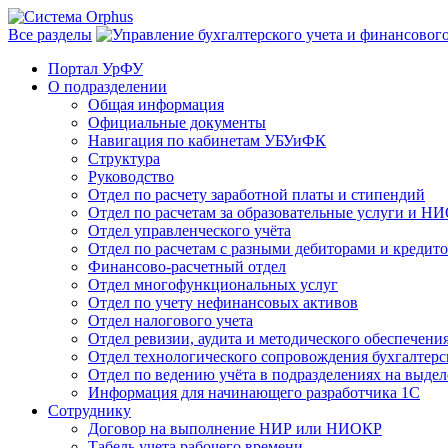
Все разделы
Портал УрФУ
О подразделении
Общая информация
Официальные документы
Навигация по кабинетам УБУиФК
Структура
Руководство
Отдел по расчету заработной платы и стипендий
Отдел по расчетам за образовательные услуги и Н
Отдел управленческого учёта
Отдел по расчетам с разными дебиторами и кредит
Финансово-расчетный отдел
Отдел многофункциональных услуг
Отдел по учету нефинансовых активов
Отдел налогового учета
Отдел ревизии, аудита и методического обеспечени
Отдел технологического сопровождения бухгалтерск
Отдел по ведению учёта в подразделениях на выде
Информация для начинающего разработчика 1С
Сотруднику
Договор на выполнение НИР или НИОКР
Табель учета рабочего времени