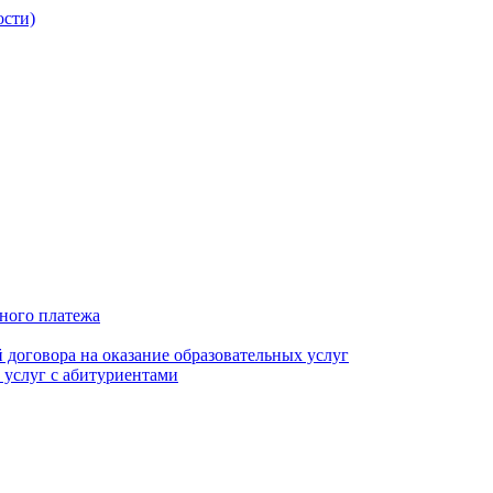
ости)
ьного платежа
 договора на оказание образовательных услуг
 услуг с абитуриентами