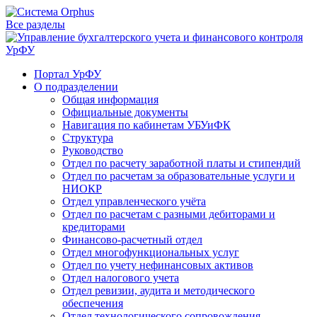
Все разделы
Портал УрФУ
О подразделении
Общая информация
Официальные документы
Навигация по кабинетам УБУиФК
Структура
Руководство
Отдел по расчету заработной платы и стипендий
Отдел по расчетам за образовательные услуги и
НИОКР
Отдел управленческого учёта
Отдел по расчетам с разными дебиторами и
кредиторами
Финансово-расчетный отдел
Отдел многофункциональных услуг
Отдел по учету нефинансовых активов
Отдел налогового учета
Отдел ревизии, аудита и методического
обеспечения
Отдел технологического сопровождения