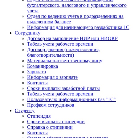
бухгалтерского, налогового и управленческого
учета
Отдел по ведению учёта в подразделениях на
выделенном балансе
Информация для начинающего разработчика 1С
Сотруднику
Договор на выполнение НИР или НИОКР
Табель учета рабочего времени
Договор дарения (пожертвования,
благотворительности)
Материально-ответственному лицу
Командировка
Зарплата
Информация о зарплате
Контакты
Сроки выплаты заработной платы
Табель учета рабочего времени
Пользователю информационных баз "1С"
Профком сотрудников
Студенту
Стипендия
Сроки выплаты стипендии
Справка о стипендии
Контакты